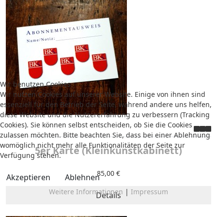
Wir benutzen Cookies
Wir nutzen Cookies auf unserer Website. Einige von ihnen sind
essenziell für den Betrieb der Seite, während andere uns helfen,
diese Website und die Nutzererfahrung zu verbessern (Tracking
Cookies). Sie können selbst entscheiden, ob Sie die Cookies
zulassen möchten. Bitte beachten Sie, dass bei einer Ablehnung
womöglich nicht mehr alle Funktionalitäten der Seite zur
5er Karte (Kleinkunstkabinett)
Verfügung stehen.
85,00 €
Akzeptieren
Ablehnen
Weitere Informationen
|
Impressum
Details