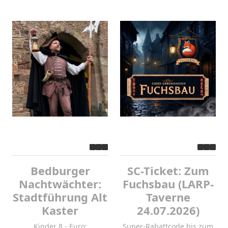
Bedburger
SC-Ticket: Zum
Nachtwächter:
Fuchsbau (LARP-
Stadtführung Alt
Taverne
Kaster
24.07.2026)
Kinder 8,- Euro;
Super-Rabattcode bis zum