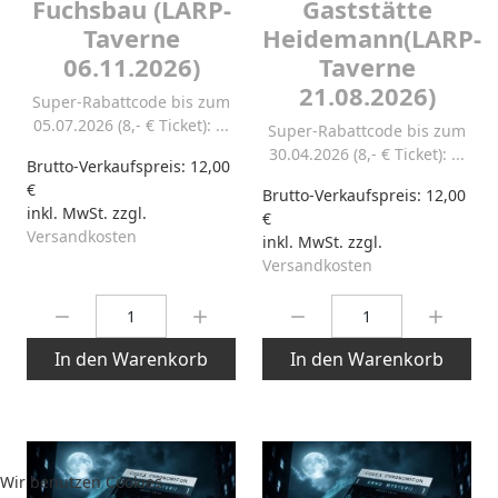
Fuchsbau (LARP-
Gaststätte
Taverne
Heidemann(LARP-
06.11.2026)
Taverne
21.08.2026)
Super-Rabattcode bis zum
05.07.2026 (8,- € Ticket): ...
Super-Rabattcode bis zum
30.04.2026 (8,- € Ticket): ...
Brutto-Verkaufspreis:
12,00
€
Brutto-Verkaufspreis:
12,00
inkl. MwSt. zzgl.
€
Versandkosten
inkl. MwSt. zzgl.
Versandkosten
Menge:
Menge:
In den Warenkorb
In den Warenkorb
Wir benutzen Cookies