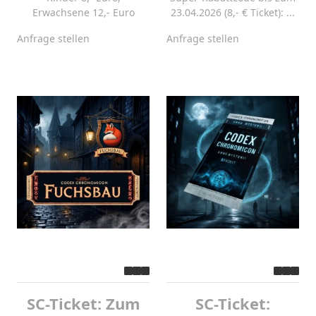
Erwachsene 12,- Euro
23.04.2026 (8,- € Ticket): ...
Anfrage stellen
Anfrage stellen
SC-Ticket: Zum
SC-Ticket: