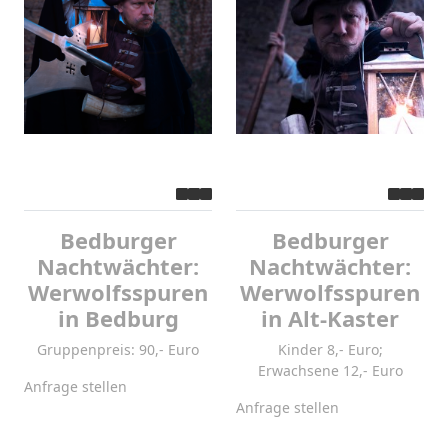
Bedburger
Bedburger
Nachtwächter:
Nachtwächter:
Werwolfsspuren
Werwolfsspuren
in Bedburg
in Alt-Kaster
Gruppenpreis: 90,- Euro
Kinder 8,- Euro;
Erwachsene 12,- Euro
Anfrage stellen
Anfrage stellen