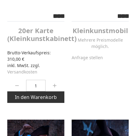
20er Karte
Kleinkunstmobil
(Kleinkunstkabinett)
Mehrere Preismodelle
möglich.
Brutto-Verkaufspreis:
Anfrage stellen
310,00 €
inkl. MwSt. zzgl.
Versandkosten
Menge:
In den Warenkorb