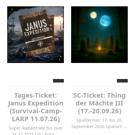
Tages-Ticket:
SC-Ticket: Thing
Janus Expedition
der Mächte III
(Survival-Camp-
(17.-20.09.26)
LARP 11.07.26)
Spieltermin: 17. bis 20.
September 2026 Spielort: ...
Super-Rabattcode bis zum
31.12.2025 (20,- Euro ...