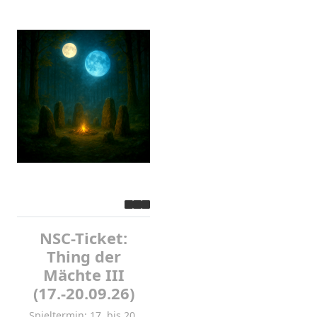
NSC-Ticket:
Thing der
Mächte III
(17.-20.09.26)
Spieltermin: 17. bis 20.