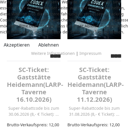
Wir nutzen Cookies auf unserer Website. Einige von ihnen sind
essenziell für den Betrieb der Seite, während andere uns helfen,
diese Website und die Nutzererfahrung zu verbessern (Tracking
Cookies). Sie können selbst entscheiden, ob Sie die Cookies zulass
möchten. Bitte beachten Sie, dass bei einer Ablehnung womöglich
nicht mehr alle Funktionalitäten der Seite zur Verfügung stehen.
Akzeptieren
Ablehnen
Weitere Informationen
|
Impressum
SC-Ticket:
SC-Ticket:
Gaststätte
Gaststätte
Heidemann(LARP-
Heidemann(LARP-
Taverne
Taverne
16.10.2026)
11.12.2026)
Super-Rabattcode bis zum
Super-Rabattcode bis zum
30.06.2026 (8,- € Ticket): ...
31.08.2026 (8,- € Ticket): ...
Brutto-Verkaufspreis:
12,00
Brutto-Verkaufspreis:
12,00