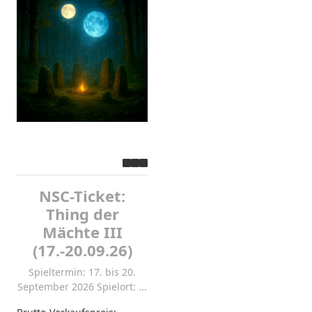
NSC-Ticket:
Thing der
Mächte III
(17.-20.09.26)
Spieltermin: 17. bis 20.
September 2026 Spielort: ...