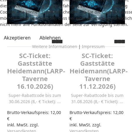
diese Website und die Nutzererfahrung zu verbessern (Tracking
Cookies). Sie können selbst entscheiden, ob Sie die Cookies zulass
möchten. Bitte beachten Sie, dass bei einer Ablehnung womöglich
nicht mehr alle Funktionalitäten der Seite zur Verfügung stehen.
Akzeptieren
Ablehnen
Weitere Informationen
|
Impressum
SC-Ticket:
SC-Ticket:
Gaststätte
Gaststätte
Heidemann(LARP-
Heidemann(LARP-
Taverne
Taverne
16.10.2026)
11.12.2026)
Super-Rabattcode bis zum
Super-Rabattcode bis zum
30.06.2026 (8,- € Ticket): ...
31.08.2026 (8,- € Ticket): ...
Brutto-Verkaufspreis:
12,00
Brutto-Verkaufspreis:
12,00
€
€
inkl. MwSt. zzgl.
inkl. MwSt. zzgl.
Versandkosten
Versandkosten