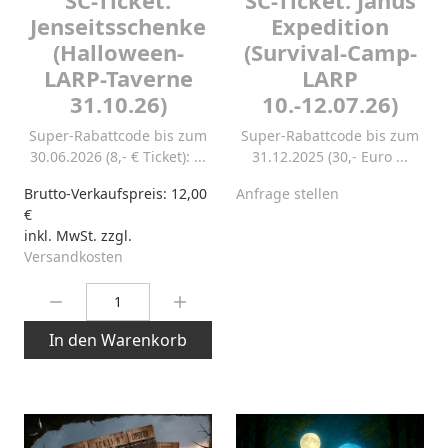
Jenseitsschenke
Expedition
(Halloween-
(Survival-Camp-
LARP-Taverne
LARP
31.10.26)
10.-12.07.26)
Super-Rabattcode bis zum
Super-Rabattcode bis zum
30.06.2026 (8,- € Ticket): ...
31.12.2025 (30,- Euro ...
Brutto-Verkaufspreis:
12,00
Anfrage stellen
€
inkl. MwSt. zzgl.
Versandkosten
Menge:
In den Warenkorb