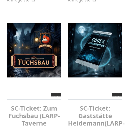
SC-Ticket: Zum
SC-Ticket:
Fuchsbau (LARP-
Gaststätte
Taverne
Heidemann(LARP-