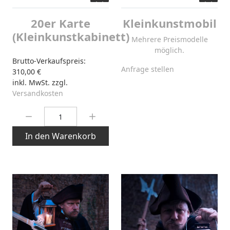
20er Karte
Kleinkunstmobil
(Kleinkunstkabinett)
Mehrere Preismodelle
möglich.
Brutto-Verkaufspreis:
Anfrage stellen
310,00 €
inkl. MwSt. zzgl.
Versandkosten
Menge:
In den Warenkorb