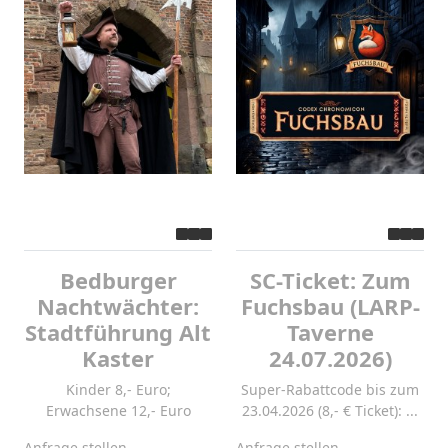
Bedburger
SC-Ticket: Zum
Nachtwächter:
Fuchsbau (LARP-
Stadtführung Alt
Taverne
Kaster
24.07.2026)
Kinder 8,- Euro;
Super-Rabattcode bis zum
Erwachsene 12,- Euro
23.04.2026 (8,- € Ticket): ...
Anfrage stellen
Anfrage stellen