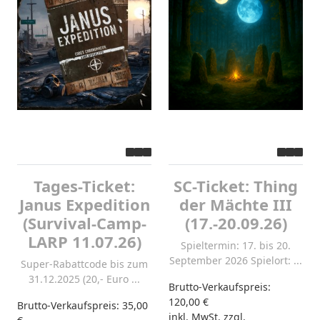
Tages-Ticket:
SC-Ticket: Thing
Janus Expedition
der Mächte III
(Survival-Camp-
(17.-20.09.26)
LARP 11.07.26)
Spieltermin: 17. bis 20.
September 2026 Spielort: ...
Super-Rabattcode bis zum
31.12.2025 (20,- Euro ...
Brutto-Verkaufspreis:
120,00 €
Brutto-Verkaufspreis:
35,00
inkl. MwSt. zzgl.