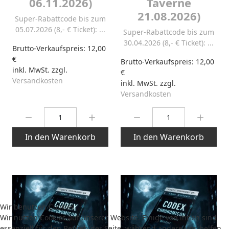
06.11.2026)
Taverne
21.08.2026)
Super-Rabattcode bis zum
05.07.2026 (8,- € Ticket): ...
Super-Rabattcode bis zum
30.04.2026 (8,- € Ticket): ...
Brutto-Verkaufspreis:
12,00
€
Brutto-Verkaufspreis:
12,00
inkl. MwSt. zzgl.
€
Versandkosten
inkl. MwSt. zzgl.
Versandkosten
Menge:
Menge:
In den Warenkorb
In den Warenkorb
Wir benutzen Cookies
Wir nutzen Cookies auf unserer Website. Einige von ihnen sind
essenziell für den Betrieb der Seite, während andere uns helfen,