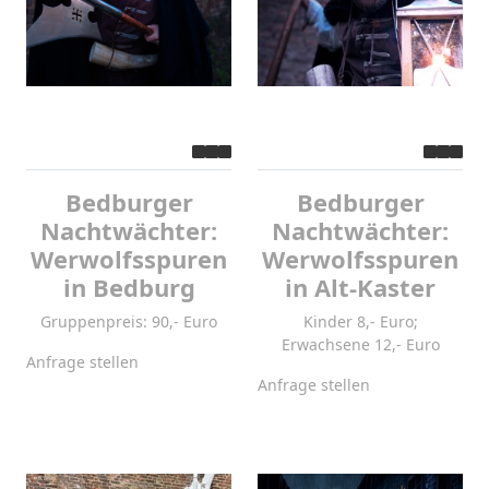
Bedburger
Bedburger
Nachtwächter:
Nachtwächter:
Werwolfsspuren
Werwolfsspuren
in Bedburg
in Alt-Kaster
Gruppenpreis: 90,- Euro
Kinder 8,- Euro;
Erwachsene 12,- Euro
Anfrage stellen
Anfrage stellen