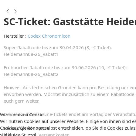
SC-Ticket: Gaststätte Heid
Hersteller :
Codex Chronomicon
Super-Rabattcode bis zum 30.04.2026 (8,- € Ticket):
Heidemann08-26_Rabatt1
Frühbucher-Rabattcode bis zum 30.06.2026 (10,- € Ticket):
Heidemann08-26_Rabatt2
Hinweis: Aus technischen Gründen kann pro Bestellung nur ein
erworben werden. Möchtet ihr zusätzlich zu einem Rabattcode e
euch gern weiter.
Der Verkauf der Online-Tickets endet am Vortag der Veranstalt
Wir benutzen Cookies
Wir nutzen Cookies auf unserer Website. Einige von ihnen sind es
Cookies). Sie können selbst entscheiden, ob Sie die Cookies zula
Verkaufspreis
12,00 €
stehen.
inkl. MwSt. zzgl.
Versandkosten