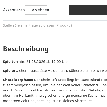
Menge:
Akzeptieren
Ablehnen
Stellen Sie eine Frage zu diesem Produkt
Beschreibung
Spieltermin:
21.08.2026 ab 19:00 Uhr
Spielort:
ehem. Gaststätte Heidemann, Kölner Str. 5, 50181 B
Charakterphase:
Der Rhein-Erft Kreis liegt im Bundesland No
zusammengeschlossen, um in einer Welt voller Schläfer zu über
in sich. Vorsicht und Heimlichkeit sind die höchsten Gebote, u
über ihre Herkunft hinweg sehen und gemeinsame Sache machen. 
modernen Zeit und jeder Tag ist ein kleines Abenteuer.