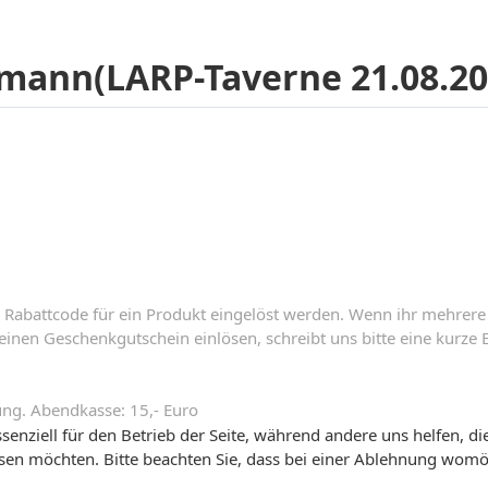
emann(LARP-Taverne 21.08.20
 Rabattcode für ein Produkt eingelöst werden. Wenn ihr mehrere 
inen Geschenkgutschein einlösen, schreibt uns bitte eine kurze E
ung. Abendkasse: 15,- Euro
senziell für den Betrieb der Seite, während andere uns helfen, d
ssen möchten. Bitte beachten Sie, dass bei einer Ablehnung womög