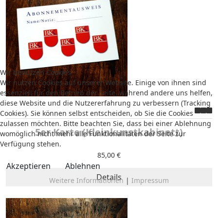
Wir benutzen Cookies
Wir nutzen Cookies auf unserer Website. Einige von ihnen sind
essenziell für den Betrieb der Seite, während andere uns helfen,
diese Website und die Nutzererfahrung zu verbessern (Tracking
Cookies). Sie können selbst entscheiden, ob Sie die Cookies
zulassen möchten. Bitte beachten Sie, dass bei einer Ablehnung
5er Karte (Kleinkunstkabinett)
womöglich nicht mehr alle Funktionalitäten der Seite zur
Verfügung stehen.
85,00 €
Akzeptieren
Ablehnen
Details
Weitere Informationen
|
Impressum