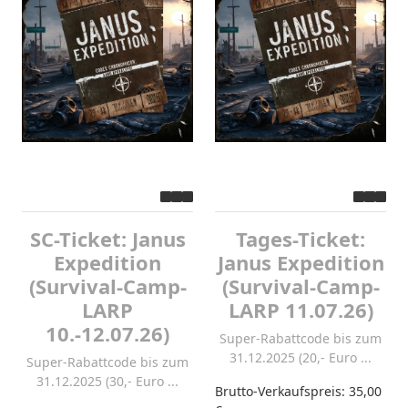
SC-Ticket: Janus
Tages-Ticket:
Expedition
Janus Expedition
(Survival-Camp-
(Survival-Camp-
LARP
LARP 11.07.26)
10.-12.07.26)
Super-Rabattcode bis zum
31.12.2025 (20,- Euro ...
Super-Rabattcode bis zum
31.12.2025 (30,- Euro ...
Brutto-Verkaufspreis:
35,00