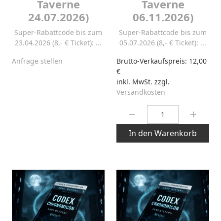
Taverne
Taverne
24.07.2026)
06.11.2026)
Super-Rabattcode bis zum
Super-Rabattcode bis zum
23.04.2026 (8,- € Ticket): ...
05.07.2026 (8,- € Ticket): ...
Anfrage stellen
Brutto-Verkaufspreis:
12,00
€
inkl. MwSt. zzgl.
Versandkosten
Menge:
In den Warenkorb