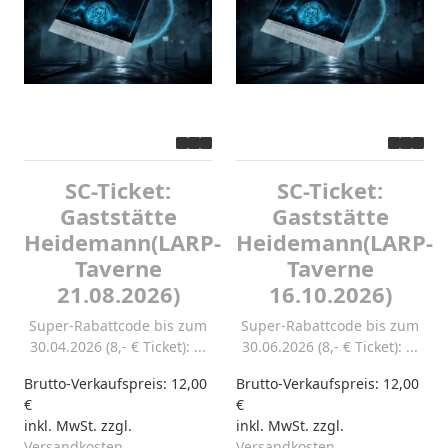
SC-Ticket:
SC-Ticket:
Gaststätte
Gaststätte
Heidemann(LARP-
Heidemann(LARP-
Taverne
Taverne
21.08.2026)
16.10.2026)
Super-Rabattcode bis zum
Super-Rabattcode bis zum
30.04.2026 (8,- € Ticket): ...
30.06.2026 (8,- € Ticket): ...
Brutto-Verkaufspreis:
12,00
Brutto-Verkaufspreis:
12,00
€
€
inkl. MwSt. zzgl.
inkl. MwSt. zzgl.
Versandkosten
Versandkosten