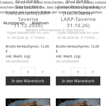
SC-Ticket:
SC-Ticket:
Cookies). Sie können selbst entscheiden, ob Sie die Cookies zulass
Gaststätte
Jenseitsschenke
möchten. Bitte beachten Sie, dass bei einer Ablehnung womöglich
Heidemann(LARP-
(Halloween-
nicht mehr alle Funktionalitäten der Seite zur Verfügung stehen.
Taverne
LARP-Taverne
Akzeptieren
Ablehnen
11.12.2026)
31.10.26)
Weitere Informationen
|
Impressum
Super-Rabattcode bis zum
Super-Rabattcode bis zum
31.08.2026 (8,- € Ticket): ...
30.06.2026 (8,- € Ticket): ...
Brutto-Verkaufspreis:
12,00
Brutto-Verkaufspreis:
12,00
€
€
inkl. MwSt. zzgl.
inkl. MwSt. zzgl.
Versandkosten
Versandkosten
Menge:
Menge:
In den Warenkorb
In den Warenkorb