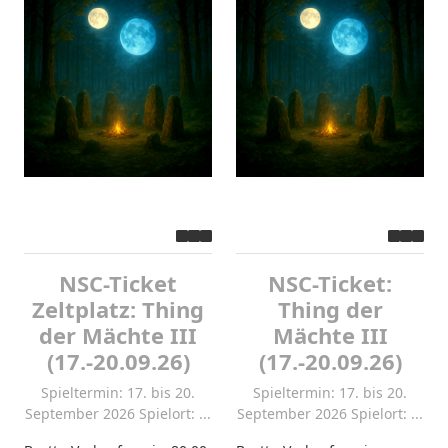
NSC-Ticket
NSC-Ticket:
Zeltplatz: Thing
Thing der
der Mächte III
Mächte III
(17.-20.09.26)
(17.-20.09.26)
Spieltermin: 17. bis 20.
Spieltermin: 17. bis 20.
September 2026 Spielort: ...
September 2026 Spielort: ...