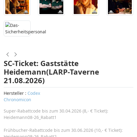
SC-Ticket: Gaststätte
Heidemann(LARP-Taverne
21.08.2026)
Hersteller :
Codex
Chronomicon
Super-Rabattcode bis zum 30.04.2026 (8,- € Ticket):
Heidemann08-26_Rabatt1
Frühbucher-Rabattcode bis zum 30.06.2026 (10,- € Ticket):
Heidemann08-26_Rabatt2