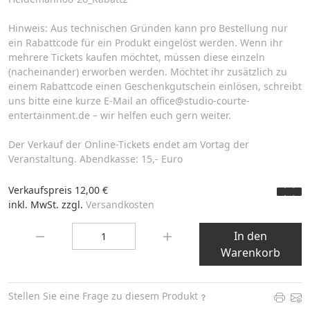
Hinweis: Aus technischen Gründen kann pro Bestellung nur
ein Rabattcode für ein Produkt eingelöst werden. Wenn ihr
mehrere Tickets kaufen möchtet, müssen diese einzeln
(nacheinander) erworben werden. Möchtet ihr zusätzlich zu
einem Rabattcode einen Geschenkgutschein einlösen, schreibt
uns bitte eine kurze E-Mail an office@studio-courte-
entertainment.de – wir helfen euch gern weiter.
Der Verkauf der Online-Tickets endet am Vortag der
Veranstaltung. Abendkasse: 15,- Euro
Verkaufspreis
12,00 €
inkl. MwSt. zzgl.
Versandkosten
Menge:
In den
Warenkorb
Stellen Sie eine Frage zu diesem Produkt