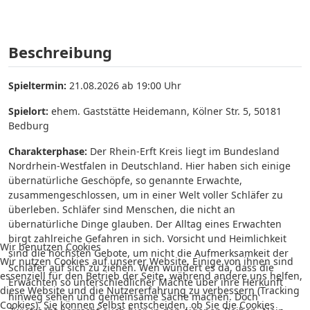
Beschreibung
Spieltermin:
21.08.2026 ab 19:00 Uhr
Spielort:
ehem. Gaststätte Heidemann, Kölner Str. 5, 50181
Bedburg
Charakterphase:
Der Rhein-Erft Kreis liegt im Bundesland
Nordrhein-Westfalen in Deutschland. Hier haben sich einige
übernatürliche Geschöpfe, so genannte Erwachte,
zusammengeschlossen, um in einer Welt voller Schläfer zu
überleben. Schläfer sind Menschen, die nicht an
übernatürliche Dinge glauben. Der Alltag eines Erwachten
birgt zahlreiche Gefahren in sich. Vorsicht und Heimlichkeit
Wir benutzen Cookies
sind die höchsten Gebote, um nicht die Aufmerksamkeit der
Wir nutzen Cookies auf unserer Website. Einige von ihnen sind
Schläfer auf sich zu ziehen. Wen wundert es da, dass die
essenziell für den Betrieb der Seite, während andere uns helfen,
Erwachten so unterschiedlicher Mächte über ihre Herkunft
diese Website und die Nutzererfahrung zu verbessern (Tracking
hinweg sehen und gemeinsame Sache machen. Doch
Cookies). Sie können selbst entscheiden, ob Sie die Cookies