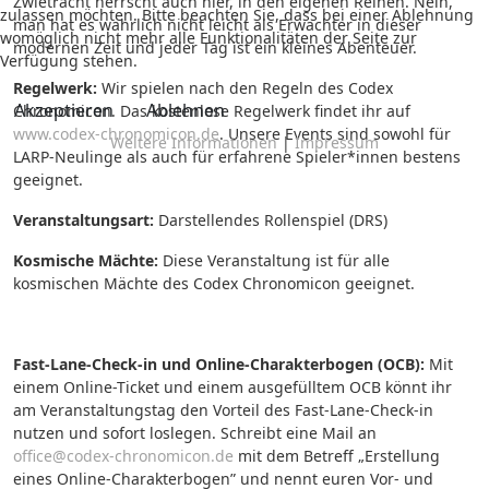
Zwietracht herrscht auch hier, in den eigenen Reihen. Nein,
zulassen möchten. Bitte beachten Sie, dass bei einer Ablehnung
man hat es wahrlich nicht leicht als Erwachter in dieser
womöglich nicht mehr alle Funktionalitäten der Seite zur
modernen Zeit und jeder Tag ist ein kleines Abenteuer.
Verfügung stehen.
Regelwerk:
Wir spielen nach den Regeln des Codex
Akzeptieren
Ablehnen
Chronomicon. Das kostenlose Regelwerk findet ihr auf
www.codex-chronomicon.de
. Unsere Events sind sowohl für
Weitere Informationen
|
Impressum
LARP-Neulinge als auch für erfahrene Spieler*innen bestens
geeignet.
Veranstaltungsart:
Darstellendes Rollenspiel (DRS)
Kosmische Mächte:
Diese Veranstaltung ist für alle
kosmischen Mächte des Codex Chronomicon geeignet.
Fast-Lane-Check-in und Online-Charakterbogen (OCB):
Mit
einem Online-Ticket und einem ausgefülltem OCB könnt ihr
am Veranstaltungstag den Vorteil des Fast-Lane-Check-in
nutzen und sofort loslegen.
Schreibt eine Mail an
office@codex-chronomicon.de
mit dem Betreff „Erstellung
eines Online-Charakterbogen” und nennt euren Vor- und