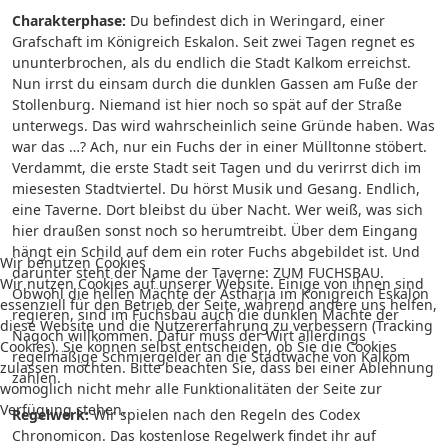
Charakterphase:
Du befindest dich in Weringard, einer
Grafschaft im Königreich Eskalon. Seit zwei Tagen regnet es
ununterbrochen, als du endlich die Stadt Kalkom erreichst.
Nun irrst du einsam durch die dunklen Gassen am Fuße der
Stollenburg. Niemand ist hier noch so spät auf der Straße
unterwegs. Das wird wahrscheinlich seine Gründe haben. Was
war das …? Ach, nur ein Fuchs der in einer Mülltonne stöbert.
Verdammt, die erste Stadt seit Tagen und du verirrst dich im
miesesten Stadtviertel. Du hörst Musik und Gesang. Endlich,
eine Taverne. Dort bleibst du über Nacht. Wer weiß, was sich
hier draußen sonst noch so herumtreibt. Über dem Eingang
hängt ein Schild auf dem ein roter Fuchs abgebildet ist. Und
Wir benutzen Cookies
darunter steht der Name der Taverne: ZUM FUCHSBAU.
Wir nutzen Cookies auf unserer Website. Einige von ihnen sind
Obwohl die hellen Mächte der Astharia im Königreich Eskalon
essenziell für den Betrieb der Seite, während andere uns helfen,
regieren, sind im Fuchsbau auch die dunklen Mächte der
diese Website und die Nutzererfahrung zu verbessern (Tracking
Nagoch willkommen. Dafür muss der Wirt allerdings
Cookies). Sie können selbst entscheiden, ob Sie die Cookies
regelmäßige Schmiergelder an die Stadtwache von Kalkom
zulassen möchten. Bitte beachten Sie, dass bei einer Ablehnung
zahlen.
womöglich nicht mehr alle Funktionalitäten der Seite zur
Verfügung stehen.
Regelwerk:
Wir spielen nach den Regeln des Codex
Chronomicon. Das kostenlose Regelwerk findet ihr auf