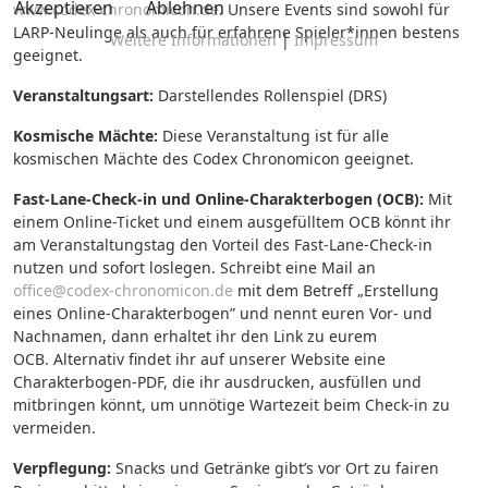
Akzeptieren
Ablehnen
www.codex-chronomicon.de
. Unsere Events sind sowohl für
LARP-Neulinge als auch für erfahrene Spieler*innen bestens
Weitere Informationen
|
Impressum
geeignet.
Veranstaltungsart:
Darstellendes Rollenspiel (DRS)
Kosmische Mächte:
Diese Veranstaltung ist für alle
kosmischen Mächte des Codex Chronomicon geeignet.
Fast-Lane-Check-in und Online-Charakterbogen (OCB):
Mit
einem Online-Ticket und einem ausgefülltem OCB könnt ihr
am Veranstaltungstag den Vorteil des Fast-Lane-Check-in
nutzen und sofort loslegen.
Schreibt eine Mail an
office@codex-chronomicon.de
mit dem Betreff „Erstellung
eines Online-Charakterbogen” und nennt euren Vor- und
Nachnamen, dann erhaltet ihr den Link zu eurem
OCB. Alternativ findet ihr auf unserer Website eine
Charakterbogen-PDF, die ihr ausdrucken, ausfüllen und
mitbringen könnt, um unnötige Wartezeit beim Check-in zu
vermeiden.
Verpflegung:
Snacks und Getränke gibt’s vor Ort zu fairen