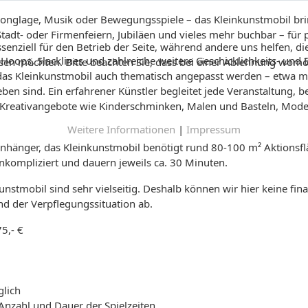
onglage, Musik oder Bewegungsspiele – das Kleinkunstmobil bri
 Stadt- oder Firmenfeiern, Jubiläen und vieles mehr buchbar – fü
senziell für den Betrieb der Seite, während andere uns helfen, d
la-Hoops, Slacklines und zahlreiche weitere Geschicklichkeits-
ssen möchten. Bitte beachten Sie, dass bei einer Ablehnung womög
as Kleinkunstmobil auch thematisch angepasst werden – etwa m
 sind. Ein erfahrener Künstler begleitet jede Veranstaltung, betr
 Kreativangebote wie Kinderschminken, Malen und Basteln, Mod
Weitere Informationen
|
Impressum
hänger, das Kleinkunstmobil benötigt rund 80-100 m² Aktionsflä
nkompliziert und dauern jeweils ca. 30 Minuten.
kunstmobil sind sehr vielseitig. Deshalb können wir hier keine f
nd der Verpflegungssituation ab.
5,- €
lich
Anzahl und Dauer der Spielzeiten