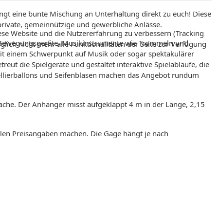
ngt eine bunte Mischung an Unterhaltung direkt zu euch! Diese
r private, gemeinnützige und gewerbliche Anlässe.
iese Website und die Nutzererfahrung zu verbessern (Tracking
 und Bewegungsgeräte. Musikinstrumente wie Trommeln und
lich nicht mehr alle Funktionalitäten der Seite zur Verfügung
it einem Schwerpunkt auf Musik oder sogar spektakulärer
eut die Spielgeräte und gestaltet interaktive Spielabläufe, die
ellierballons und Seifenblasen machen das Angebot rundum
che. Der Anhänger misst aufgeklappt 4 m in der Länge, 2,15
inalen Preisangaben machen. Die Gage hängt je nach