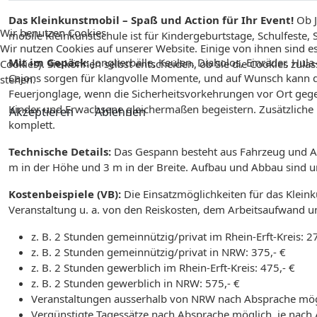
Das Kleinkunstmobil – Spaß und Action für Ihr Event!
Ob J
Wir benutzen Cookies
mobile Kleinkunstschule ist für Kindergeburtstage, Schulfeste,
Wir nutzen Cookies auf unserer Website. Einige von ihnen sind es
Mit im Gepäck:
Jonglierbälle, Keulen, Diabolos, Einräder, Hu
Cookies). Sie können selbst entscheiden, ob Sie die Cookies zula
Cajons sorgen für klangvolle Momente, und auf Wunsch kann d
stehen.
Feuerjonglage, wenn die Sicherheitsvorkehrungen vor Ort gegeben
Kinder und Erwachsene gleichermaßen begeistern. Zusätzliche
Akzeptieren
Ablehnen
komplett.
Technische Details:
Das Gespann besteht aus Fahrzeug und An
m in der Höhe und 3 m in der Breite. Aufbau und Abbau sind u
Kostenbeispiele (VB):
Die Einsatzmöglichkeiten für das Klein
Veranstaltung u. a. von den Reiskosten, dem Arbeitsaufwand u
z. B. 2 Stunden gemeinnützig/privat im Rhein-Erft-Kreis: 27
z. B. 2 Stunden gemeinnützig/privat in NRW: 375,- €
z. B. 2 Stunden gewerblich im Rhein-Erft-Kreis: 475,- €
z. B. 2 Stunden gewerblich in NRW: 575,- €
Veranstaltungen ausserhalb von NRW nach Absprache mög
Vergünstigte Tagessätze nach Absprache möglich, je nach 