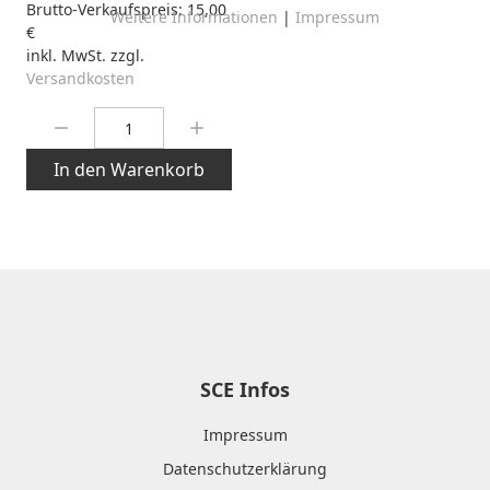
Brutto-Verkaufspreis:
15,00
Weitere Informationen
|
Impressum
€
inkl. MwSt. zzgl.
Versandkosten
Menge:
In den Warenkorb
SCE Infos
Impressum
Datenschutzerklärung