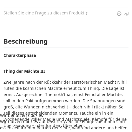
Stellen Sie eine Frage zu diesem Produkt
Beschreibung
Charakterphase
Thing der Mächte III
Zwei Jahre nach der Rückkehr der zerstörerischen Macht Nihil
rufen die kosmischen Mächte erneut zum Thing. Die Lage ist
ernst: Ausgerechnet Themokh’thar, einst Feind aller Mächte,
soll in den Pakt aufgenommen werden. Die Spannungen sind
groß, alte Wunden nicht verheilt – doch Nihil rückt näher. Sei
Teil dieses entscheidenden Moments.
Tauche ein in ein
Wir benutzen Cookies
Wochenende voller Magie und Machtspiele. Kämpfe für deine
Wir nutzen Cookies auf unserer Website. Einige von ihnen sind
Überzeugung – oder für dein Überleben.
essenziell für den Betrieb der Seite, während andere uns helfen,