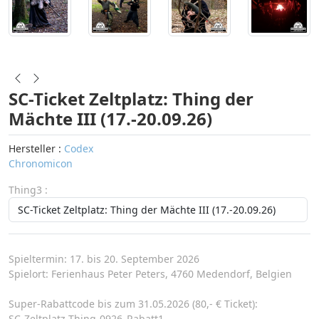
SC-Ticket Zeltplatz: Thing der
Mächte III (17.-20.09.26)
Hersteller :
Codex
Chronomicon
Thing3 :
Spieltermin: 17. bis 20. September 2026
Spielort: Ferienhaus Peter Peters, 4760 Medendorf, Belgien
Super-Rabattcode bis zum 31.05.2026 (80,- € Ticket):
SC-Zeltplatz-Thing-0926_Rabatt1