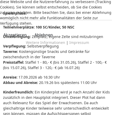
diese Website und die Nutzererfahrung zu verbessern (Tracking
Cookies). Sie können selbst entscheiden, ob Sie die Cookies
zulassen möchten. Bitte beachten Sie, dass bei einer Ablehnung
Spielerphase:
womöglich nicht mehr alle Funktionalitäten der Seite zur
Verfügung stehen.
Teilnehmerplätze:
100 SC/Kinder, 50 NSC
Akzeptieren
Ablehnen
Unterbringung:
Zeltplatz, eigene Zelte sind mitzubringen
Weitere Informationen
|
Impressum
Verpflegung:
Selbstverpflegung
Taverne:
Kostengünstige Snacks und Getränke für
zwischendurch in der Taverne
Preisstaffel:
Staffel 1 - 80,- € (bis 31.05.26), Staffel 2 - 100,- €
(bis 15.07.26), Staffel 3 - 120,- € (ab 16.07.26)
Anreise:
17.09.2026 ab 16:30 Uhr
Abbau und Abreise:
20.19.26 bis spätestens 11:00 Uhr
Kinderfreundlich:
Ein Kinderplot wird je nach Anzahl der Kids
zusätzlich in den Hauptplot integriert. Dieser Plot hat dann
auch Relevanz für das Spiel der Erwachsenen. Da auch
gleichaltrige Kinder teilweise sehr unterschiedlich entwickelt
sein können, müssen die Aufsichtspersonen selbst