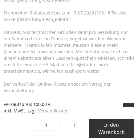
Frühbucher-Rabattcode bis zum 15.07.2026 (100,- € Ticket):
SC-Zeltplatz-Thing-0926_Rabatt2
Hinweis: Aus technischen Gründen kann pro Bestellung nur
ein Rabattcode für ein Produkt eingelöst werden. Wenn ihr
mehrere Tickets kaufen möchtet, müssen diese einzeln
(nacheinander) erworben werden. Möchtet ihr zusätzlich zu
einem Rabattcode einen Geschenkgutschein einlösen, schreibt
uns bitte eine kurze E-Mail an office@studio-courte-
entertainment.de, wir helfen euch gern weiter.
Der Verkauf der Online-Tickets endet am Vortag der
Veranstaltung.
Verkaufspreis
100,00 €
inkl. MwSt. zzgl.
Versandkosten
Menge:
In den
Warenkorb