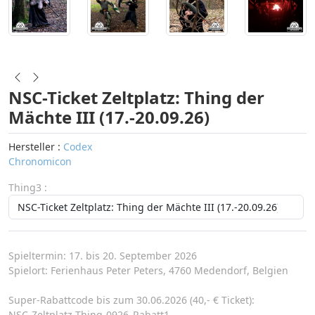
NSC-Ticket Zeltplatz: Thing der
Mächte III (17.-20.09.26)
Hersteller :
Codex
Chronomicon
Thing3 :
Spieltermin: 17. bis 20. September 2026
Spielort: Ferienhaus Peter Peters, 4760 Medendorf, Belgien
Super-Rabattcode bis zum 30.06.2026 (40,- € Ticket):
NSC-Zeltplatz-Thing-0926_Rabatt1