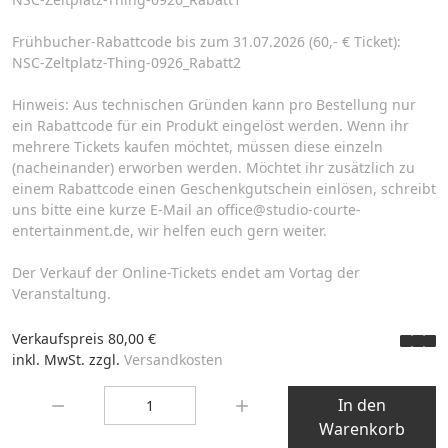
Frühbucher-Rabattcode bis zum 31.07.2026 (60,- € Ticket):
NSC-Zeltplatz-Thing-0926_Rabatt2
Hinweis: Aus technischen Gründen kann pro Bestellung nur
ein Rabattcode für ein Produkt eingelöst werden. Wenn ihr
mehrere Tickets kaufen möchtet, müssen diese einzeln
(nacheinander) erworben werden. Möchtet ihr zusätzlich zu
einem Rabattcode einen Geschenkgutschein einlösen, schreibt
uns bitte eine kurze E-Mail an office@studio-courte-
entertainment.de, wir helfen euch gern weiter.
Der Verkauf der Online-Tickets endet am Vortag der
Veranstaltung.
Verkaufspreis
80,00 €
inkl. MwSt. zzgl.
Versandkosten
Menge:
In den
Warenkorb