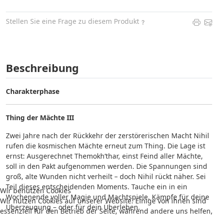
Stellen Sie eine Frage zu diesem Produkt
Beschreibung
Charakterphase
Thing der Mächte III
Zwei Jahre nach der Rückkehr der zerstörerischen Macht Nihil
rufen die kosmischen Mächte erneut zum Thing. Die Lage ist
ernst: Ausgerechnet Themokh’thar, einst Feind aller Mächte,
soll in den Pakt aufgenommen werden. Die Spannungen sind
groß, alte Wunden nicht verheilt – doch Nihil rückt näher. Sei
Teil dieses entscheidenden Moments.
Tauche ein in ein
Wir benutzen Cookies
Wochenende voller Magie und Machtspiele. Kämpfe für deine
Wir nutzen Cookies auf unserer Website. Einige von ihnen sind
Überzeugung – oder für dein Überleben.
essenziell für den Betrieb der Seite, während andere uns helfen,