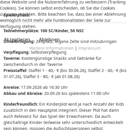
diese Website und die Nutzererfahrung zu verbessern (Tracking
Cookies). Sie können selbst entscheiden, ob Sie die Cookies
zulassen möchten. Bitte beachten Sie, dass bei einer Ablehnung
Spielerphase:
womöglich nicht mehr alle Funktionalitäten der Seite zur
Verfügung stehen.
Teilnehmerplätze:
100 SC/Kinder, 50 NSC
Akzeptieren
Ablehnen
Unterbringung:
Zeltplatz, eigene Zelte sind mitzubringen
Weitere Informationen
|
Impressum
Verpflegung:
Selbstverpflegung
Taverne:
Kostengünstige Snacks und Getränke für
zwischendurch in der Taverne
Preisstaffel:
Staffel 1 - 40,- € (bis 30.06.26), Staffel 2 - 60,- € (bis
31.07.26), Staffel 3 - 80,- € (ab 01.08.26)
Anreise:
17.09.2026 ab 16:30 Uhr
Abbau und Abreise:
20.09.26 bis spätestens 11:00 Uhr
Kinderfreundlich:
Ein Kinderplot wird je nach Anzahl der Kids
zusätzlich in den Hauptplot integriert. Dieser Plot hat dann
auch Relevanz für das Spiel der Erwachsenen. Da auch
gleichaltrige Kinder teilweise sehr unterschiedlich entwickelt
sein können, müssen die Aufsichtspersonen selbst